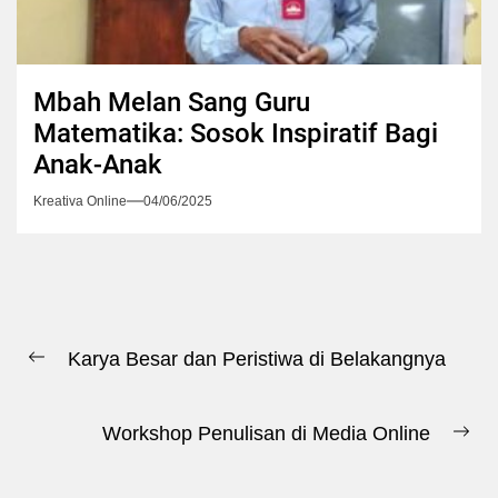
Mbah Melan Sang Guru
Matematika: Sosok Inspiratif Bagi
Anak-Anak
Kreativa Online
04/06/2025
Navigasi
Karya Besar dan Peristiwa di Belakangnya
pos
Previous
post:
Workshop Penulisan di Media Online
Ne
pos