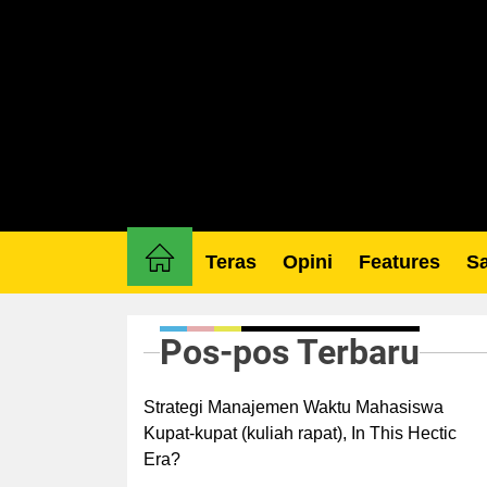
Skip
to
the
content
Teras
Opini
Features
Sa
Pos-pos Terbaru
Strategi Manajemen Waktu Mahasiswa
Kupat-kupat (kuliah rapat), In This Hectic
Era?