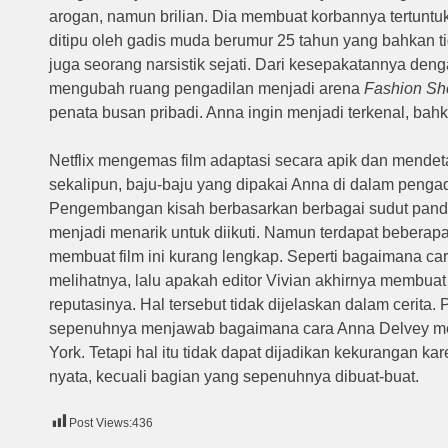
arogan, namun brilian.
Dia membuat korbannya tertuntuk
ditipu oleh gadis muda berumur 25 tahun yang bahkan 
juga seorang narsistik sejati.
Dari kesepakatannya deng
mengubah ruang pengadilan menjadi arena
Fashion S
penata busan pribadi.
Anna ingin menjadi terkenal, bahk
Netflix mengemas film adaptasi secara apik dan mendeta
sekalipun, baju-baju yang dipakai Anna di dalam penga
Pengembangan kisah berbasarkan berbagai sudut panda
menjadi menarik untuk diikuti.
Namun terdapat beberap
membuat film ini kurang lengkap.
Seperti bagaimana ca
melihatnya, lalu apakah editor Vivian akhirnya membu
reputasinya.
Hal tersebut tidak dijelaskan dalam cerita.
P
sepenuhnya menjawab bagaimana cara Anna Delvey me
York.
Tetapi hal itu tidak dapat dijadikan kekurangan kare
nyata, kecuali bagian yang sepenuhnya dibuat-buat.
Post Views:
436