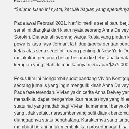
Naya Zaara
21/02/2022
“Seluruh kisah ini nyata, kecuali bagian yang
epenuhny
Pada awal Februari 2021, Netflix merilis serial baru ber
serial ini diangkat dari kisah nyata seorang Anna Delve
Sorokin.
Dia adalah seorang warga Rusia yang pindah 
pewaris kaya raya Jerman.
Ia hidup
glamor
dengan penuh
kelas atas serta segelintir orang penting di New York.
De
melakukan penipuan besar-besaran ke beberapa kenalan
kerugian yang telah ditimbulkannya mencapai $275.000
Fokus film ini mengambil sudut pandang Vivian Kent (
seorang jurnalis yang ingin mengulik kisah Anna Delvey 
Pada fase terendah, Vivian yakin cerita Anna Delvey y
menarik itu dapat mengembalikan reputasinya yang hil
suatu hal yang mudah bagi Vivian.
Ia menemui banyak ke
yang tidak setuju, narasumber yang sulit diajak berkom
dianggapnya suatu penghalang.
Karakternya yang tangg
membuat berani untuk membuktikan prosedur agar bisa 