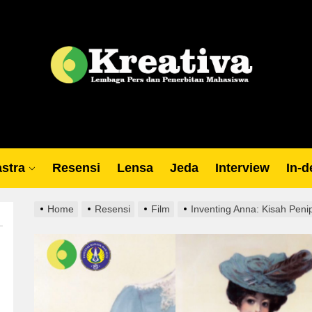
Lp
stra
Resensi
Lensa
Jeda
Interview
In-d
Home
Resensi
Film
Inventing Anna: Kisah Peni