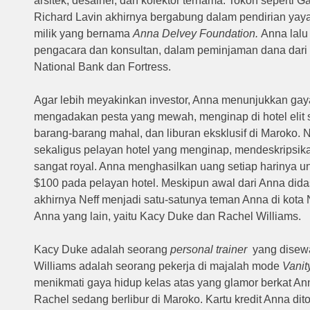
arsitek, desainer, dan kolektor ternama.
Tokoh seperti G
Richard Lavin akhirnya bergabung dalam pendirian yayas
milik yang bernama
Anna Delvey Foundation.
Anna lalu
pengacara dan konsultan, dalam peminjaman dana dari i
National Bank dan Fortress.
Agar lebih meyakinkan investor, Anna menunjukkan ga
mengadakan pesta yang mewah, menginap di hotel elit 
barang-barang mahal, dan liburan eksklusif di Maroko.
N
sekaligus pelayan hotel yang menginap, mendeskripsik
sangat royal.
Anna menghasilkan uang setiap harinya un
$100 pada pelayan hotel.
Meskipun awal dari Anna didas
akhirnya Neff menjadi satu-satunya teman Anna di kota
Anna yang lain, yaitu Kacy Duke dan Rachel Williams.
Kacy Duke adalah seorang
personal trainer
yang disewa
Williams adalah seorang pekerja di majalah mode
Vanity
menikmati gaya hidup kelas atas yang glamor berkat An
Rachel sedang berlibur di Maroko.
Kartu kredit Anna dit