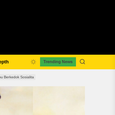
pmkreativa.com
epth
Trending News
pu Berkedok Sosialita