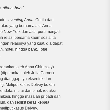
a
dibuat-buat”
judul
Inventing Anna.
Cerita dari
y atau yang bernama asli Anna
ke New York dan asal-pura menjadi
 relasi bersama kaum sosialita
ngan relasinya yang kuat, dia dapat
, hotel, hingga bank.
Total
.
diperankan oleh Anna Chlumsky)
(diperankan oleh Julia Garner).
ang dianggapnya eksentrik dan
ang.
Meliput kasus Delvey bukan
ndala, mulai dari pihak redaksi
unikasi, hingga masalah pribadi dan
uh, dan sedikit keras kepala
meliput kasus Delvey.