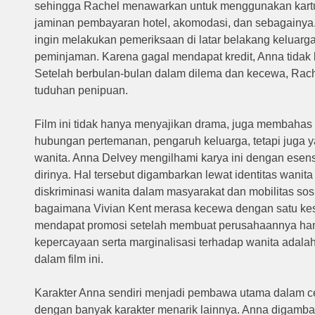
sehingga Rachel menawarkan untuk menggunakan kartu
jaminan pembayaran hotel, akomodasi, dan sebagainya
ingin melakukan pemeriksaan di latar belakang keluarg
peminjaman.
Karena gagal mendapat kredit, Anna tida
Setelah berbulan-bulan dalam dilema dan kecewa, Rach
tuduhan penipuan.
Film ini tidak hanya menyajikan drama, juga membahas t
hubungan pertemanan, pengaruh keluarga, tetapi juga y
wanita.
Anna Delvey mengilhami karya ini dengan esen
dirinya.
Hal tersebut digambarkan lewat identitas wanita
diskriminasi wanita dalam masyarakat dan mobilitas sos
bagaimana Vivian Kent merasa kecewa dengan satu kes
mendapat promosi setelah membuat perusahaannya ham
kepercayaan serta marginalisasi terhadap wanita adalah
dalam film ini.
Karakter Anna sendiri menjadi pembawa utama dalam ce
dengan banyak karakter menarik lainnya.
Anna digambar