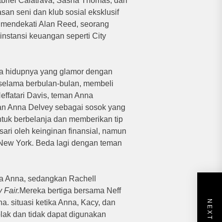
abriel Calatrava, Sasha Thomas, dan
an seni dan klub sosial eksklusif
 mendekati Alan Reed, seorang
nstansi keuangan seperti City
ya hidupnya yang glamor dengan
selama berbulan-bulan, membeli
effatari Davis, teman Anna
an Anna Delvey sebagai sosok yang
tuk berbelanja dan memberikan tip
ari oleh keinginan finansial, namun
 New York.
Beda lagi dengan teman
 Anna, sedangkan Rachell
 Fair.
Mereka bertiga bersama Neff
na.
situasi ketika Anna, Kacy, dan
olak dan tidak dapat digunakan