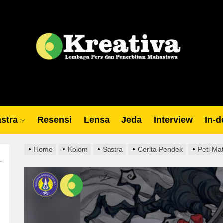
Lp
stra
Resensi
Lensa
Jeda
Interview
In-d
Home
Kolom
Sastra
Cerita Pendek
Peti Mat