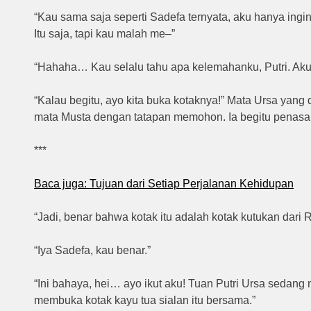
“Kau sama saja seperti Sadefa ternyata, aku hanya ingi
Itu saja, tapi kau malah me–”
“Hahaha… Kau selalu tahu apa kelemahanku, Putri. Aku i
“Kalau begitu, ayo kita buka kotaknya!” Mata Ursa yan
mata Musta dengan tatapan memohon. Ia begitu penasa
***
Baca juga:
Tujuan dari Setiap Perjalanan Kehidupan
“Jadi, benar bahwa kotak itu adalah kotak kutukan dari 
“Iya Sadefa, kau benar.”
“Ini bahaya, hei… ayo ikut aku! Tuan Putri Ursa sedan
membuka kotak kayu tua sialan itu bersama.”