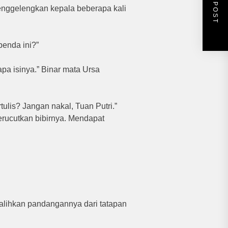
NEXT POST
 menggelengkan kepala beberapa kali
benda ini?”
pa isinya.” Binar mata Ursa
rtulis? Jangan nakal, Tuan Putri.”
rucutkan bibirnya. Mendapat
galihkan pandangannya dari tatapan