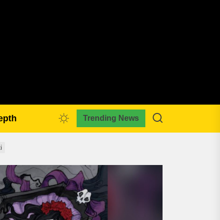
pmkreativa.com
epth
Trending News
i