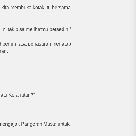
n kita membuka kotak itu bersama.
ni tak bisa melihatmu bersedih.”
g dipenuh rasa penasaran menatap
ran.
Ratu Kejahatan?”
g mengajak Pangeran Musta untuk