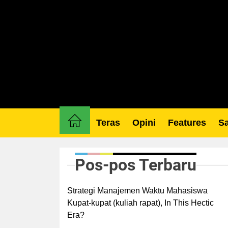
Skip
to
the
content
Teras
Opini
Features
Sa
Pos-pos Terbaru
Strategi Manajemen Waktu Mahasiswa
Kupat-kupat (kuliah rapat), In This Hectic
Era?