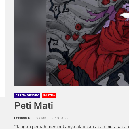
CERITA PENDEK
SASTRA
Peti Mati
Feninda Rahmadiah
31/07/2022
“Jangan pernah membukanya atau kau akan merasakan ha