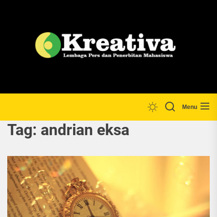
Skip
to
the
Lp
content
Menu
Tag:
andrian eksa