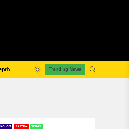
pmkreativa.com
epth
Trending News
KOLOM
SASTRA
TERAS