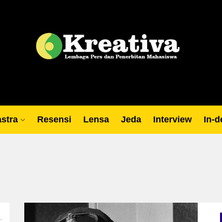
Lp
stra
Resensi
Lensa
Jeda
Interview
In-d