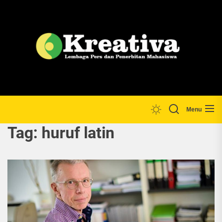
Skip
to
the
Lp
content
Menu
Tag:
huruf latin