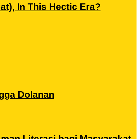
), In This Hectic Era?
ngga Dolanan
aman Literasi bagi Masyarakat