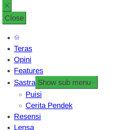
Close
Teras
Opini
Features
Sastra
Show sub menu
Puisi
Cerita Pendek
Resensi
Lensa