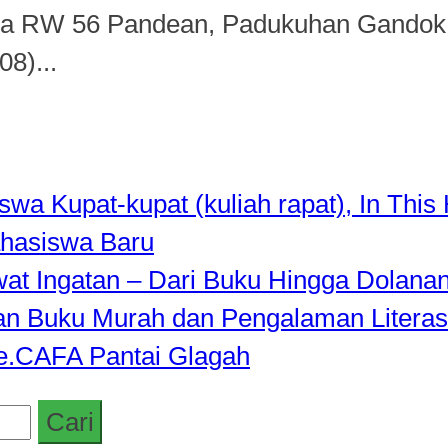
a RW 56 Pandean, Padukuhan Gandok,
8)...
a Kupat-kupat (kuliah rapat), In This 
hasiswa Baru
awat Ingatan – Dari Buku Hingga Dolana
rkan Buku Murah dan Pengalaman Literas
de.CAFA Pantai Glagah