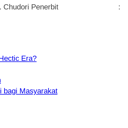
 S. Chudori Penerbit :
Hectic Era?
n
i bagi Masyarakat