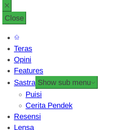
Close
Teras
Opini
Features
Sastra
Show sub menu
Puisi
Cerita Pendek
Resensi
Lensa