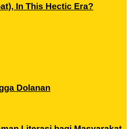
), In This Hectic Era?
ngga Dolanan
aman Literasi bagi Masyarakat