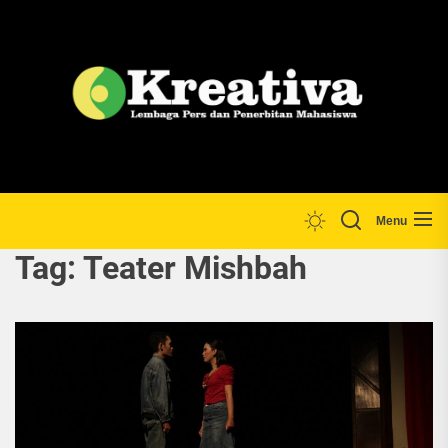
Skip
to
the
Lp
content
Menu
Tag:
Teater Mishbah