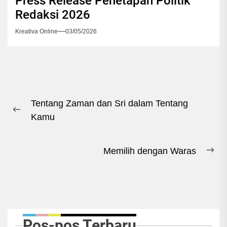
Press Release Penetapan Politik
Redaksi 2026
Kreativa Online
03/05/2026
Navigasi
Tentang Zaman dan Sri dalam Tentang
pos
Previous
Kamu
post:
Memilih dengan Waras
Ne
pos
Pos-pos Terbaru