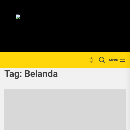
Skip
to
the
Lp
content
Menu
Tag:
Belanda