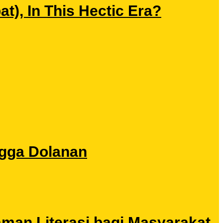
), In This Hectic Era?
ngga Dolanan
aman Literasi bagi Masyarakat