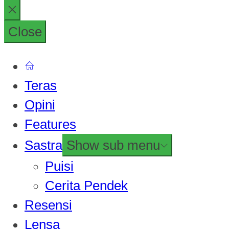
Close
Teras
Opini
Features
Sastra
Show sub menu
Puisi
Cerita Pendek
Resensi
Lensa