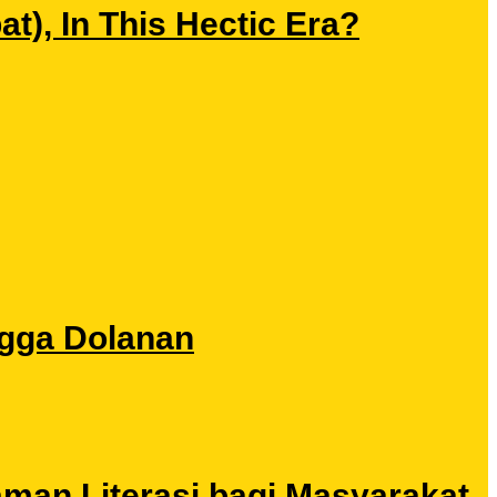
), In This Hectic Era?
ngga Dolanan
aman Literasi bagi Masyarakat