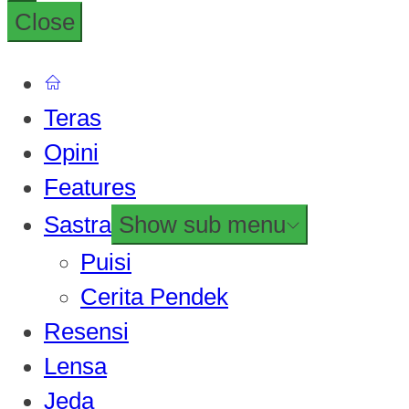
Close
Teras
Opini
Features
Sastra
Show sub menu
Puisi
Cerita Pendek
Resensi
Lensa
Jeda