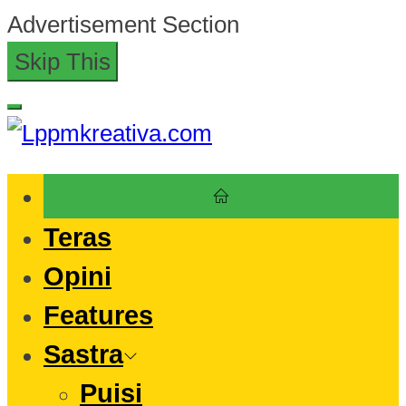
Skip
Advertisement Section
to
Skip This
the
content
Lppmkreativa.com
Teras
Opini
Features
Sastra
Puisi