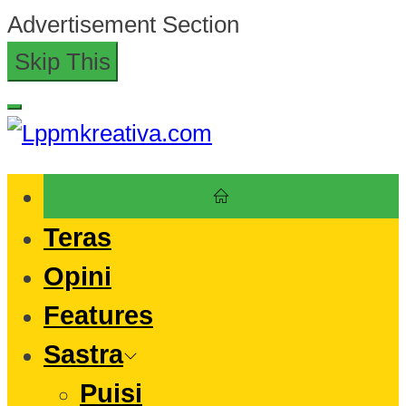
Skip
Advertisement Section
to
Skip This
the
content
Lppmkreativa.com
Teras
Opini
Features
Sastra
Puisi