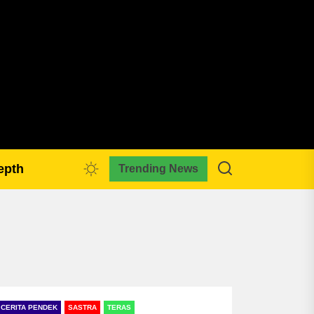
pmkreativa.com
epth
Trending News
CERITA PENDEK
SASTRA
TERAS