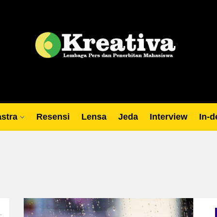
Lp
stra
Resensi
Lensa
Jeda
Interview
In-d