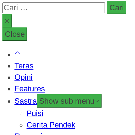
Close
Teras
Opini
Features
Sastra
Show sub menu
Puisi
Cerita Pendek