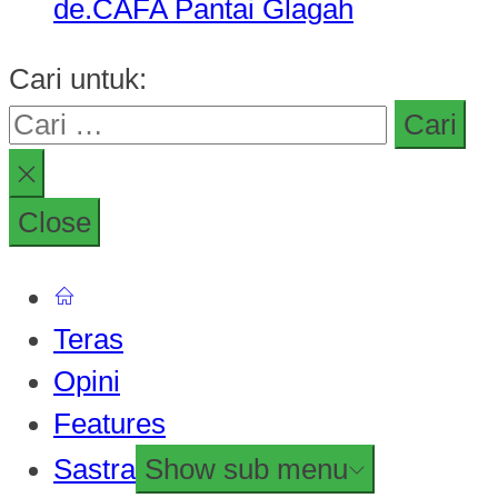
de.CAFA Pantai Glagah
Cari untuk:
Close
Teras
Opini
Features
Sastra
Show sub menu