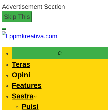
Skip
Advertisement Section
to
Skip This
the
content
Lppmkreativa.com
Teras
Opini
Features
Sastra
Puisi