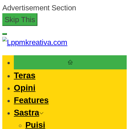
Skip
Advertisement Section
to
Skip This
the
content
Lppmkreativa.com
Teras
Opini
Features
Sastra
Puisi