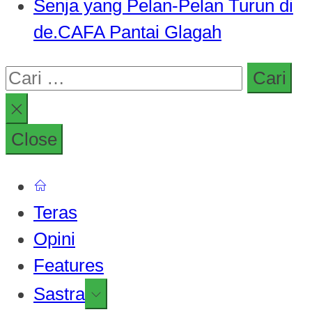
Senja yang Pelan-Pelan Turun di
de.CAFA Pantai Glagah
Cari
untuk:
Close
Teras
Opini
Features
Show
Sastra