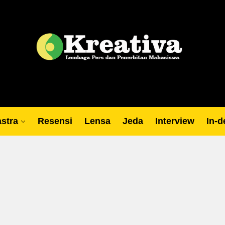
Lp
stra
Resensi
Lensa
Jeda
Interview
In-d