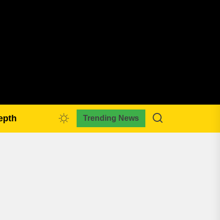
pmkreativa.com
epth
Trending News