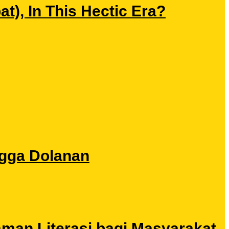
), In This Hectic Era?
ngga Dolanan
aman Literasi bagi Masyarakat