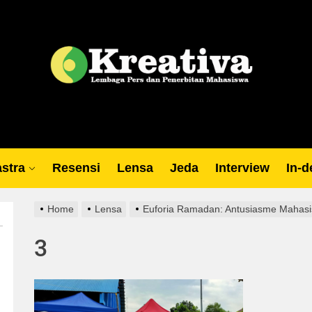
Lp
stra
Resensi
Lensa
Jeda
Interview
In-d
Home
Lensa
Euforia Ramadan: Antusiasme Mahasis
3