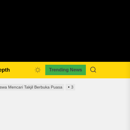
pmkreativa.com
epth
Trending News
wa Mencari Takjil Berbuka Puasa
3