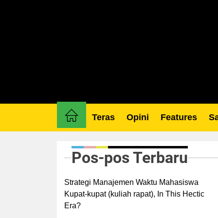
Skip
to
the
content
Teras
Opini
Features
Sa
Pos-pos Terbaru
Strategi Manajemen Waktu Mahasiswa
Kupat-kupat (kuliah rapat), In This Hectic
Era?