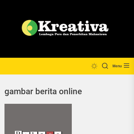
Skip
to
the
Lp
content
Menu
gambar berita online