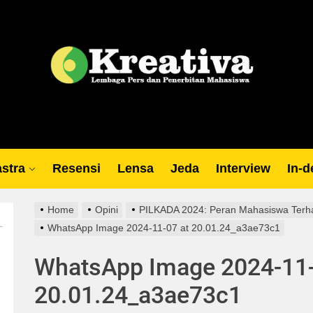
Lp
stra
Resensi
Lensa
Jeda
Interview
In-d
Home
Opini
PILKADA 2024: Peran Mahasiswa Terha
WhatsApp Image 2024-11-07 at 20.01.24_a3ae73c1
WhatsApp Image 2024-11-
20.01.24_a3ae73c1