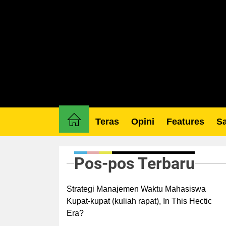
Skip
to
the
content
Teras
Opini
Features
Sa
Pos-pos Terbaru
Strategi Manajemen Waktu Mahasiswa
Kupat-kupat (kuliah rapat), In This Hectic
Era?