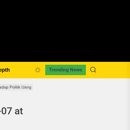
pmkreativa.com
epth
Trending News
dap Politik Uang
07 at