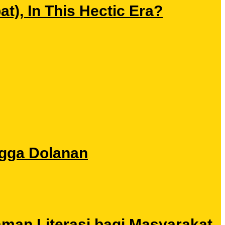
), In This Hectic Era?
ngga Dolanan
aman Literasi bagi Masyarakat