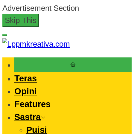
Skip
Advertisement Section
to
Skip This
the
content
Lppmkreativa.com
Teras
Opini
Features
Sastra
Puisi