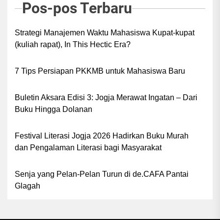
Pos-pos Terbaru
tempat ibadah, klenteng ini juga adalah saksi
bisu perjalanan panjang harmoni antarbudaya di
Strategi Manajemen Waktu Mahasiswa Kupat-kupat
tanah Mataram.
(kuliah rapat), In This Hectic Era?
7 Tips Persiapan PKKMB untuk Mahasiswa Baru
Buletin Aksara Edisi 3: Jogja Merawat Ingatan – Dari
Buku Hingga Dolanan
Festival Literasi Jogja 2026 Hadirkan Buku Murah
dan Pengalaman Literasi bagi Masyarakat
Senja yang Pelan-Pelan Turun di de.CAFA Pantai
Glagah