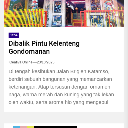
JEDA
Dibalik Pintu Kelenteng
Gondomanan
Kreativa Online
23/10/2025
Di tengah kesibukan Jalan Brigjen Katamso,
berdiri sebuah bangunan yang memancarkan
ketenangan. Atap tersusun dengan ornamen
naga, warna merah dan kuning yang tak lekang
oleh waktu, serta aroma hio yang mengepul
lembut. Inilah Klenteng Fuk Ling Miau, atau
yang akrab disapa masyarakat Jogja sebagai
Klenteng Gondomanan. Bukan hanya sekadar