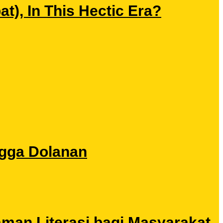
), In This Hectic Era?
ngga Dolanan
aman Literasi bagi Masyarakat