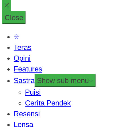
Close
Teras
Opini
Features
Sastra
Show sub menu
Puisi
Cerita Pendek
Resensi
Lensa