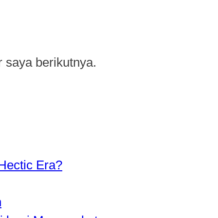
 saya berikutnya.
Hectic Era?
n