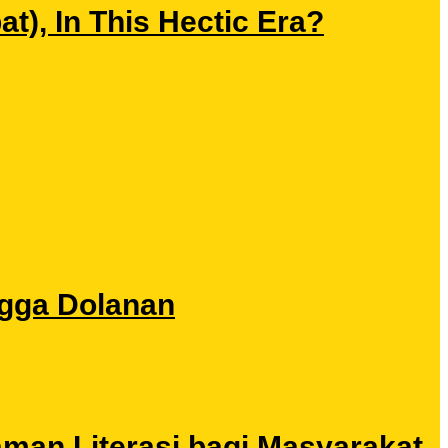
), In This Hectic Era?
ngga Dolanan
aman Literasi bagi Masyarakat