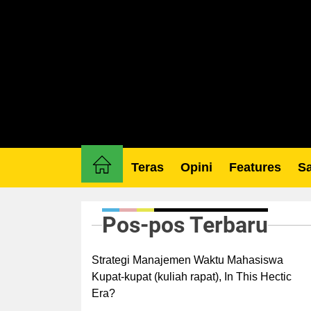
Skip
to
the
content
Teras
Opini
Features
Sa
Pos-pos Terbaru
Strategi Manajemen Waktu Mahasiswa
Kupat-kupat (kuliah rapat), In This Hectic
Era?