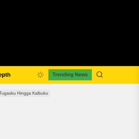
pmkreativa.com
epth
Trending News
Tugasku Hingga Kalbuku