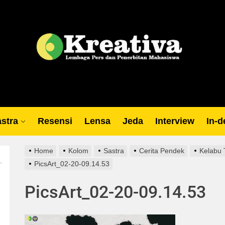
Lp
stra
Resensi
Lensa
Jeda
Interview
In-d
Home
Kolom
Sastra
Cerita Pendek
Kelabu 
PicsArt_02-20-09.14.53
PicsArt_02-20-09.14.53