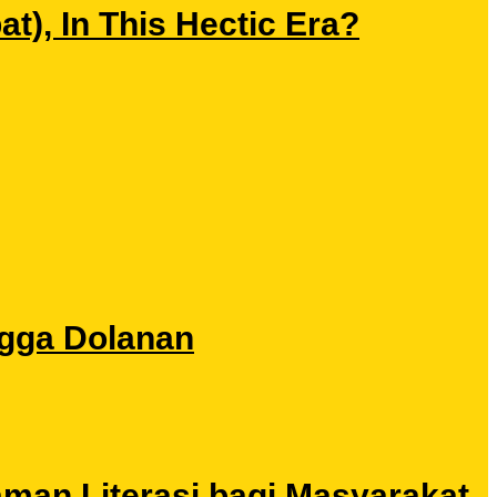
), In This Hectic Era?
ngga Dolanan
aman Literasi bagi Masyarakat