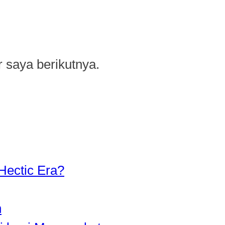
 saya berikutnya.
Hectic Era?
n