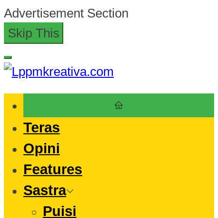
Skip
Advertisement Section
to
Skip This
the
content
Lppmkreativa.com
Teras
Opini
Features
Sastra
Puisi