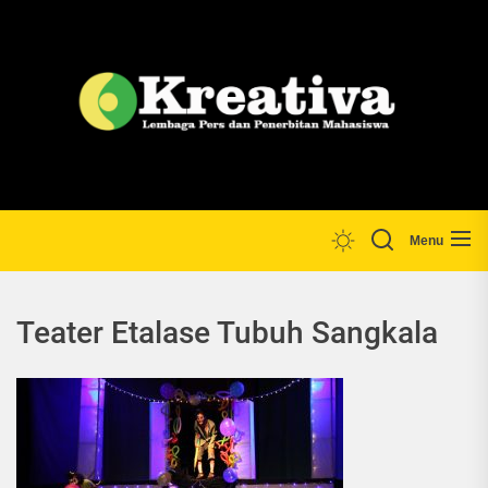
Skip
to
the
Lp
content
Menu
Teater Etalase Tubuh Sangkala