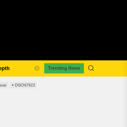
pmkreativa.com
epth
Trending News
asar
DSCN7922