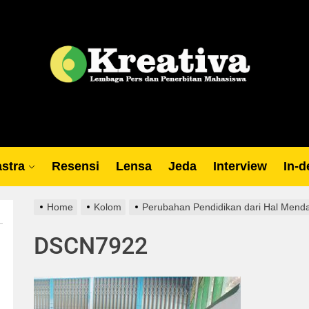
Lp
stra
Resensi
Lensa
Jeda
Interview
In-d
Home
Kolom
Perubahan Pendidikan dari Hal Mend
DSCN7922