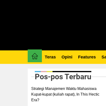
Skip
to
the
content
Teras
Opini
Features
Sa
Pos-pos Terbaru
Strategi Manajemen Waktu Mahasiswa
Kupat-kupat (kuliah rapat), In This Hectic
Era?