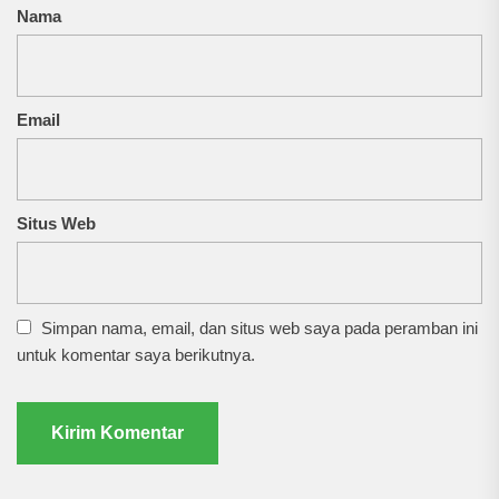
Nama
Email
Situs Web
Simpan nama, email, dan situs web saya pada peramban ini
untuk komentar saya berikutnya.