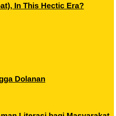
), In This Hectic Era?
ngga Dolanan
aman Literasi bagi Masyarakat