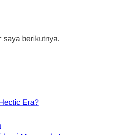
 saya berikutnya.
Hectic Era?
n