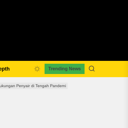
pmkreativa.com
epth
Trending News
kungan Penyair di Tengah Pandemi