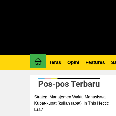
Skip
to
the
content
Teras
Opini
Features
Sa
Pos-pos Terbaru
Strategi Manajemen Waktu Mahasiswa
Kupat-kupat (kuliah rapat), In This Hectic
Era?