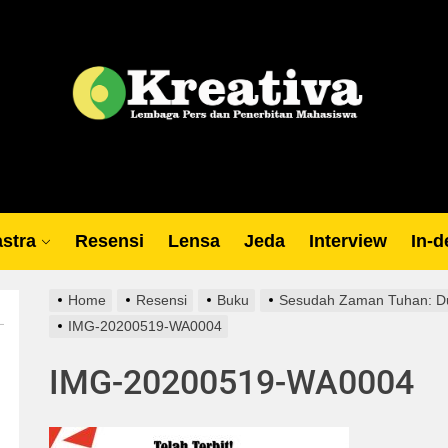
Lp
stra
Resensi
Lensa
Jeda
Interview
In-d
Home
Resensi
Buku
Sesudah Zaman Tuhan: Du
IMG-20200519-WA0004
IMG-20200519-WA0004