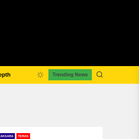
pmkreativa.com
epth
Trending News
AKSARA
TERAS