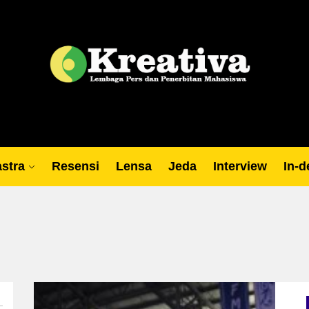
Lp
stra
Resensi
Lensa
Jeda
Interview
In-d