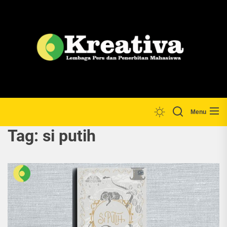
Skip
to
the
Lp
content
Menu
Tag:
si putih