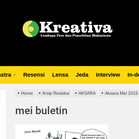
Lp
stra
Resensi
Lensa
Jeda
Interview
In-d
Home
Arsip Redaksi
AKSARA
Aksara Mei 2015
mei buletin