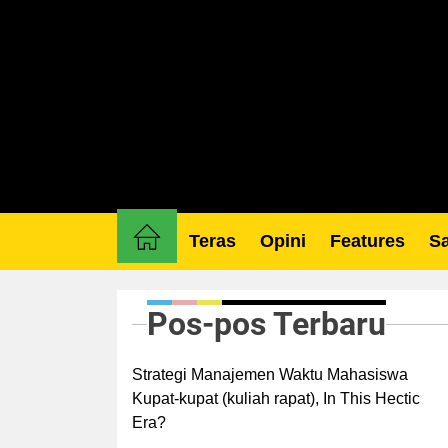
Skip
to
the
content
Teras
Opini
Features
Sa
Pos-pos Terbaru
Strategi Manajemen Waktu Mahasiswa
Kupat-kupat (kuliah rapat), In This Hectic
Era?