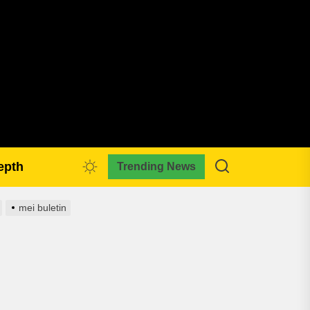
pmkreativa.com
epth
Trending News
mei buletin