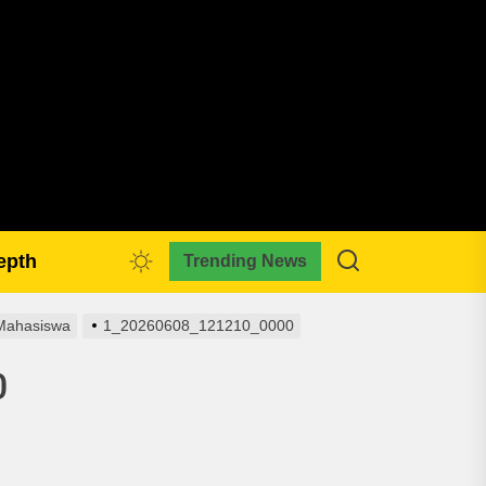
pmkreativa.com
epth
Trending News
 Mahasiswa
1_20260608_121210_0000
0