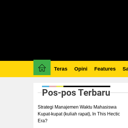
Skip
to
the
content
Teras
Opini
Features
Sa
Pos-pos Terbaru
Strategi Manajemen Waktu Mahasiswa
Kupat-kupat (kuliah rapat), In This Hectic
Era?