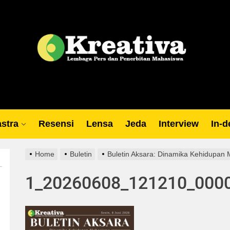
Lp
stra
Resensi
Lensa
Jeda
Interview
In-d
Home
Buletin
Buletin Aksara: Dinamika Kehidupan
1_20260608_121210_000