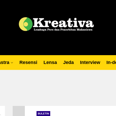
Lp
stra
Resensi
Lensa
Jeda
Interview
In-d
BULETIN