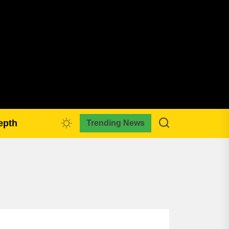
pmkreativa.com
epth
Trending News