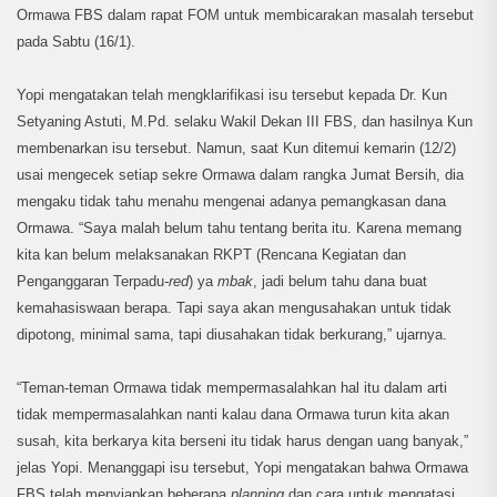
Ormawa FBS dalam rapat FOM untuk membicarakan masalah tersebut
pada Sabtu (16/1).
Yopi mengatakan telah mengklarifikasi isu tersebut kepada Dr. Kun
Setyaning Astuti, M.Pd. selaku Wakil Dekan III FBS, dan hasilnya Kun
membenarkan isu tersebut. Namun, saat Kun ditemui kemarin (12/2)
usai mengecek setiap sekre Ormawa dalam rangka Jumat Bersih, dia
mengaku tidak tahu menahu mengenai adanya pemangkasan dana
Ormawa. “Saya malah belum tahu tentang berita itu. Karena memang
kita kan belum melaksanakan RKPT (Rencana Kegiatan dan
Penganggaran Terpadu
-red
) ya
mbak
, jadi belum tahu dana buat
kemahasiswaan berapa. Tapi saya akan mengusahakan untuk tidak
dipotong, minimal sama, tapi diusahakan tidak berkurang,” ujarnya.
“Teman-teman Ormawa tidak mempermasalahkan hal itu dalam arti
tidak mempermasalahkan nanti kalau dana Ormawa turun kita akan
susah, kita berkarya kita berseni itu tidak harus dengan uang banyak,”
jelas Yopi. Menanggapi isu tersebut, Yopi mengatakan bahwa Ormawa
FBS telah menyiapkan beberapa
planning
dan cara untuk mengatasi