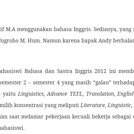
rif M.A menggunakan bahasa Inggris. Sedianya, yang
Nugroho M. Hum. Namun karena bapak Andy berhalang
mahasiswi Bahasa dan Sastra Inggris 2012 ini me
emester 2 – semester 4 yang masih “galau” terhadap
6 yaitu
Linguistics
,
Advance TEFL
,
Translation
,
Englis
emilih konsentrasi yang
meliputi
Literature
,
Linguistic
,
n saat melamar pekerjaan kecuali bekerja sebagai do
ahasiswi.