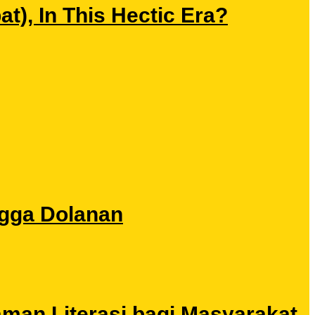
), In This Hectic Era?
ngga Dolanan
aman Literasi bagi Masyarakat