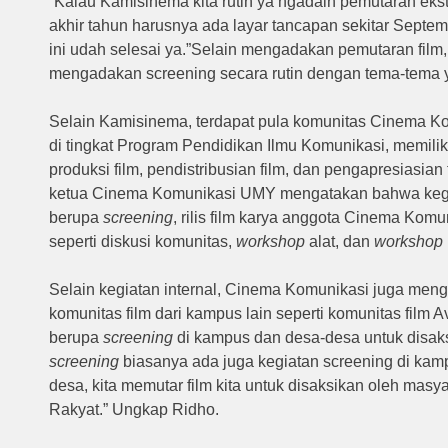
“Kalau Kamisinema kita rutin ya ngadain pemutaran ekst
akhir tahun harusnya ada layar tancapan sekitar Septe
ini udah selesai ya.”Selain mengadakan pemutaran film,
mengadakan screening secara rutin dengan tema-tema 
Selain Kamisinema, terdapat pula komunitas Cinema K
di tingkat Program Pendidikan Ilmu Komunikasi, memili
produksi film, pendistribusian film, dan pengapresiasian
ketua Cinema Komunikasi UMY mengatakan bahwa kegia
berupa
screening
, rilis film karya anggota Cinema Komu
seperti diskusi komunitas,
workshop
alat, dan
workshop
Selain kegiatan internal, Cinema Komunikasi juga me
komunitas film dari kampus lain seperti komunitas film 
berupa
screening
di kampus dan desa-desa untuk disaks
screening
biasanya ada juga kegiatan screening di kamp
desa, kita memutar film kita untuk disaksikan oleh mas
Rakyat.” Ungkap Ridho.