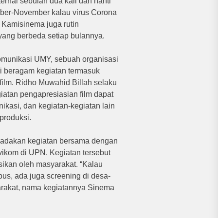
ernal sebulan dua kali dan nanti
mber-November kalau virus Corona
 Kamisinema juga rutin
yang berbeda setiap bulannya.
omunikasi UMY, sebuah organisasi
ki beragam kegiatan termasuk
 film. Ridho Muwahid Billah selaku
tan pengapresiasian film dapat
nikasi, dan kegiatan-kegiatan lain
produksi.
ngadakan kegiatan bersama dengan
Avikom di UPN. Kegiatan tersebut
ikan oleh masyarakat. “Kalau
us, ada juga screening di desa-
yarakat, nama kegiatannya Sinema