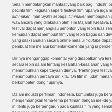
Selain mendatangkan manfaat yang baik bagi industri p
pecinta film, kegiatan seperti festival film rupanya juga
filmmaker
. Iman Syafi’i sebagai
filmmaker
membagikan p
wawancara yang dilakukan oleh Tim Majalah Kreativa. Ba
festival dapat menjangkau penonton yang lebih luas seh
kemudian dapat membuat film yang lebih bagus dan dewas
yang dilaksanakan secara online melalui
Youtube
dapat
pembuat film melalui komentar-komentar yang ia peroleh
Dirinya menganggap komentar yang didapatkannya ters
secara lebih dalam tentang kesalahan-kesalahan yang te
menumbuhkan kepercayaan dirinya. “Pentingnya festival fi
menumbuhkan percaya diri kita. ‘Oh film ini udah menang i
berkompeten dong,” ujarnya.
Dalam industri perfilman Indonesia, komunitas juga be
mengembangkan tema-tema perfilman dengan ide-ide yan
ini tentu juga berpengaruh pada kualitas film yang sem