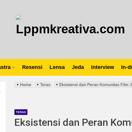
Lp
stra
Resensi
Lensa
Jeda
Interview
In-d
Home
Teras
Eksistensi dan Peran Komunitas Film J
TERAS
Eksistensi dan Peran Kom