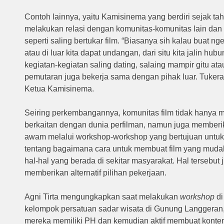
Contoh lainnya, yaitu Kamisinema yang berdiri sejak tah
melakukan relasi dengan komunitas-komunitas lain dan
seperti saling bertukar film. “Biasanya sih kalau buat ng
atau di luar kita dapat undangan, dari situ kita jalin hu
kegiatan-kegiatan saling dating, salaing mampir gitu at
pemutaran juga bekerja sama dengan pihak luar. Tukeran 
Ketua Kamisinema.
Seiring perkembangannya, komunitas film tidak hanya m
berkaitan dengan dunia perfilman, namun juga member
awam melalui workshop-workshop yang bertujuan untu
tentang bagaimana cara untuk membuat film yang muda
hal-hal yang berada di sekitar masyarakat. Hal tersebut
memberikan alternatif pilihan pekerjaan.
Agni Tirta mengungkapkan saat melakukan
workshop
di
kelompok persatuan sadar wisata di Gunung Langgeran,
mereka memiliki PH dan kemudian aktif membuat konten