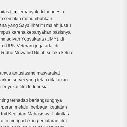
nitas
film
terbanyak di Indonesia.
ilm semakin menumbuhkan
ta yang Saya lihat itu malah justru
kampus karena kebanyakan basisnya
hammadiyah Yogyakarta (UMY), di
a (UPN Veteran) juga ada, di
p Ridho Muwahid Billah selaku ketua
 bahwa antusiasme masyarakat
arkan survei yang telah dilakukan
enyukai film Indonesia.
nting terhadap berlangsungnya
erperan melalui berbagai kegiatan
Unit Kegiatan Mahasiswa Fakultas
 rutin mengadakan pemutaran film.