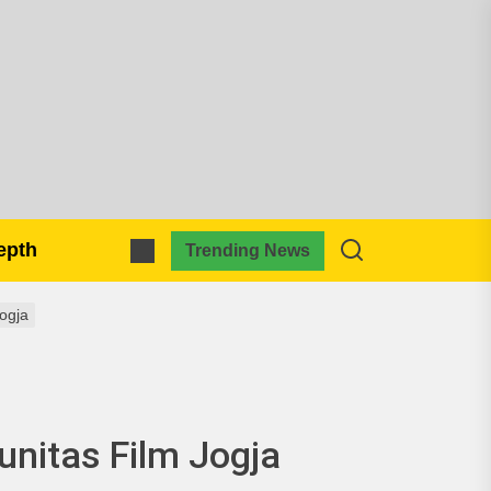
pmkreativa.com
epth
Trending News
ogja
unitas Film Jogja