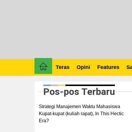
Skip
to
the
content
Teras
Opini
Features
Sa
Pos-pos Terbaru
Strategi Manajemen Waktu Mahasiswa
Kupat-kupat (kuliah rapat), In This Hectic
Era?