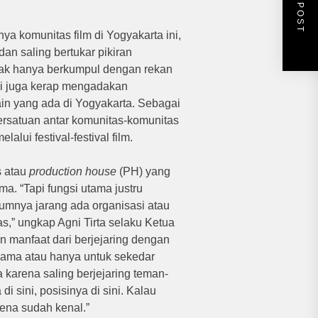
NEXT POST
ya komunitas film di Yogyakarta ini,
an saling bertukar pikiran
idak hanya berkumpul dengan rekan
ni juga kerap mengadakan
in yang ada di Yogyakarta. Sebagai
ersatuan antar komunitas-komunitas
lui festival-festival film.
s atau
production house
(PH) yang
a. “Tapi fungsi utama justru
lumnya jarang ada organisasi atau
,” ungkap Agni Tirta selaku Ketua
 manfaat dari berjejaring dengan
ama atau hanya untuk sekedar
karena saling berjejaring teman-
di sini, posisinya di sini. Kalau
ena sudah kenal.”