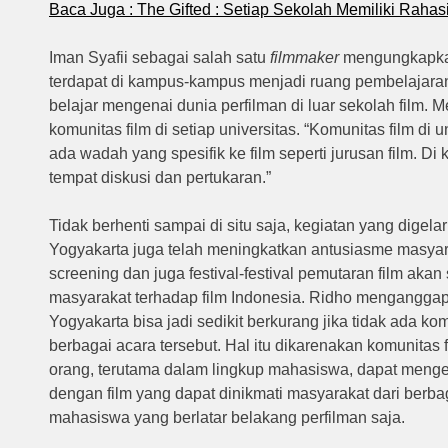
Baca Juga : The Gifted : Setiap Sekolah Memiliki Rahas
Iman Syafii sebagai salah satu
filmmaker
mengungkapkan
terdapat di kampus-kampus menjadi ruang pembelajaran 
belajar mengenai dunia perfilman di luar sekolah film. 
komunitas film di setiap universitas. “Komunitas film di un
ada wadah yang spesifik ke film seperti jurusan film. D
tempat diskusi dan pertukaran.”
Tidak berhenti sampai di situ saja, kegiatan yang digela
Yogyakarta juga telah meningkatkan antusiasme masya
screening dan juga festival-festival pemutaran film a
masyarakat terhadap film Indonesia. Ridho menganggap
Yogyakarta bisa jadi sedikit berkurang jika tidak ada 
berbagai acara tersebut. Hal itu dikarenakan komunitas
orang, terutama dalam lingkup mahasiswa, dapat mengen
dengan film yang dapat dinikmati masyarakat dari berbag
mahasiswa yang berlatar belakang perfilman saja.