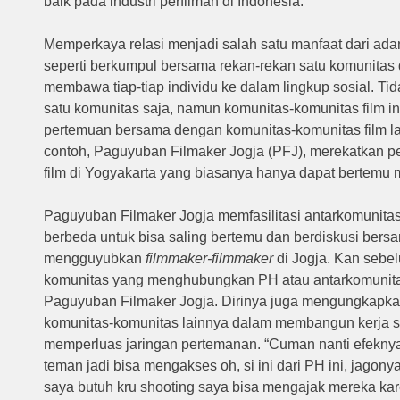
baik pada industri perfilman di Indonesia.
Memperkaya relasi menjadi salah satu manfaat dari adan
seperti berkumpul bersama rekan-rekan satu komunitas d
membawa tiap-tiap individu ke dalam lingkup sosial. T
satu komunitas saja, namun komunitas-komunitas film i
pertemuan bersama dengan komunitas-komunitas film la
contoh, Paguyuban Filmaker Jogja (PFJ), merekatkan p
film di Yogyakarta yang biasanya hanya dapat bertemu mela
Paguyuban Filmaker Jogja memfasilitasi antarkomunita
berbeda untuk bisa saling bertemu dan berdiskusi bersam
mengguyubkan
filmmaker-filmmaker
di Jogja. Kan sebe
komunitas yang menghubungkan PH atau antarkomunitas
Paguyuban Filmaker Jogja. Dirinya juga mengungkapkan
komunitas-komunitas lainnya dalam membangun kerja s
memperluas jaringan pertemanan. “Cuman nanti efeknya 
teman jadi bisa mengakses oh, si ini dari PH ini, jagonya 
saya butuh kru shooting saya bisa mengajak mereka kar