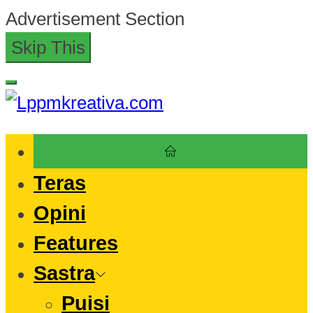
Skip
Advertisement Section
to
Skip This
the
content
Lppmkreativa.com
Teras
Opini
Features
Sastra
Puisi