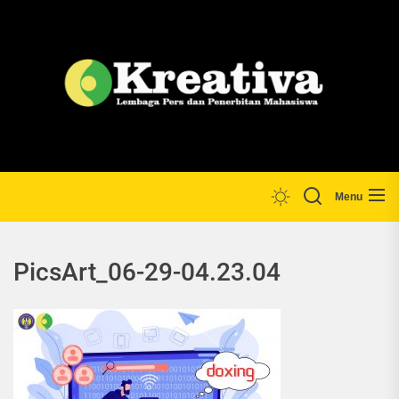
Skip
to
the
Lp
content
Menu
PicsArt_06-29-04.23.04