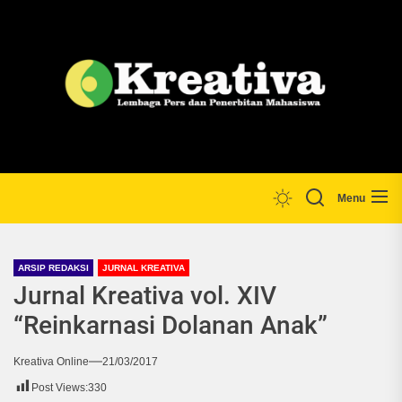
Skip
to
the
Lp
content
Menu
ARSIP REDAKSI
JURNAL KREATIVA
Jurnal Kreativa vol. XIV
“Reinkarnasi Dolanan Anak”
Kreativa Online
21/03/2017
Post Views:
330