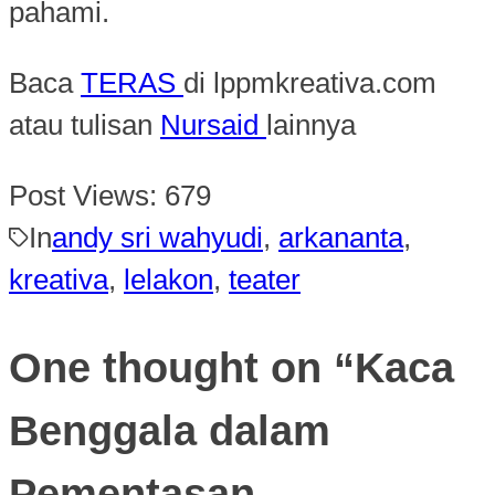
pahami.
Baca
TERAS
di lppmkreativa.com
atau tulisan
Nursaid
lainnya
Post Views:
679
In
andy sri wahyudi
,
arkananta
,
kreativa
,
lelakon
,
teater
One thought on “
Kaca
Benggala dalam
Pementasan