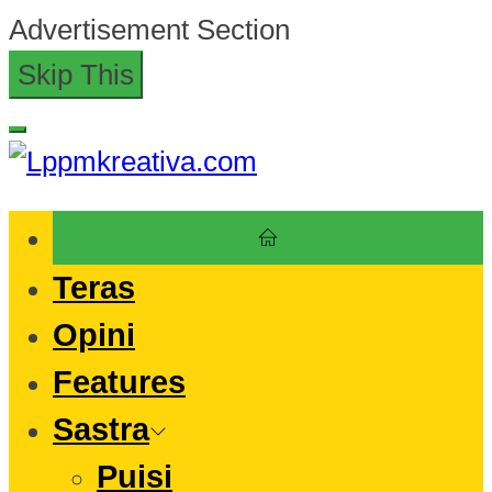
Skip
Advertisement Section
to
Skip This
the
content
Lppmkreativa.com
Teras
Opini
Features
Sastra
Puisi